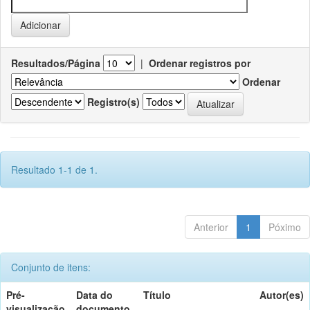
Resultados/Página
|
Ordenar registros por
Ordenar
Registro(s)
Resultado 1-1 de 1.
Anterior
1
Póximo
Conjunto de itens:
Pré-
Data do
Título
Autor(es)
visualização
documento