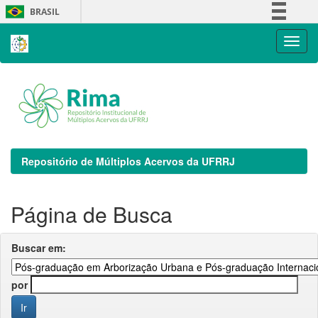
Skip
BRASIL
navigation
Simplifique!
Comunica BR
Participe
Acesso à informação
Legislação
Canais
Repositório de Múltiplos Acervos da UFRRJ
Página de Busca
Buscar em:
por