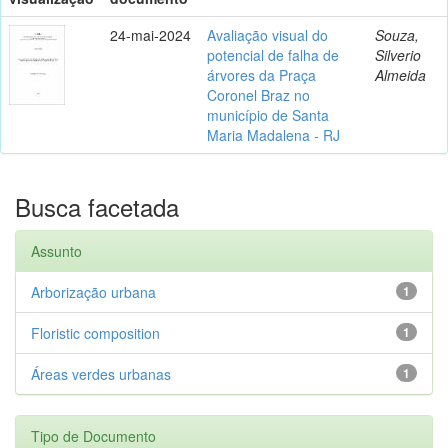
24-mai-2024
Avaliação visual do
Souza,
potencial de falha de
Silverio
árvores da Praça
Almeida
Coronel Braz no
município de Santa
Maria Madalena - RJ
Busca facetada
Assunto
Arborização urbana
1
Floristic composition
1
Áreas verdes urbanas
1
Tipo de Documento