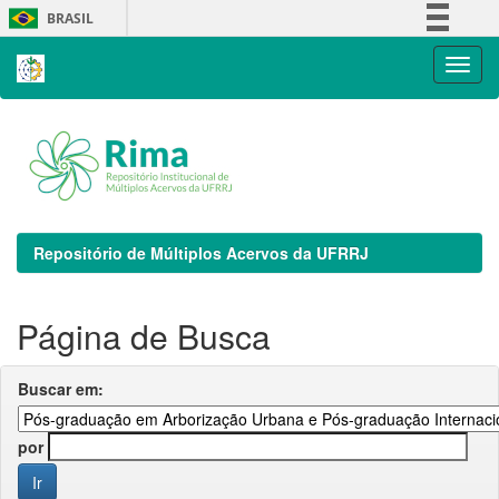
Skip
BRASIL
navigation
Simplifique!
Comunica BR
Participe
Acesso à informação
Legislação
Canais
Repositório de Múltiplos Acervos da UFRRJ
Página de Busca
Buscar em:
por