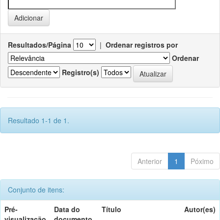
Resultados/Página
|
Ordenar registros por
Ordenar
Registro(s)
Resultado 1-1 de 1.
Anterior
1
Póximo
Conjunto de itens:
Pré-
Data do
Título
Autor(es)
visualização
documento