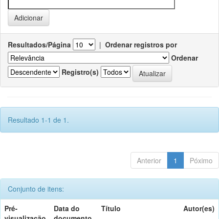
Resultados/Página
|
Ordenar registros por
Ordenar
Registro(s)
Resultado 1-1 de 1.
Anterior
1
Póximo
Conjunto de itens:
Pré-
Data do
Título
Autor(es)
visualização
documento