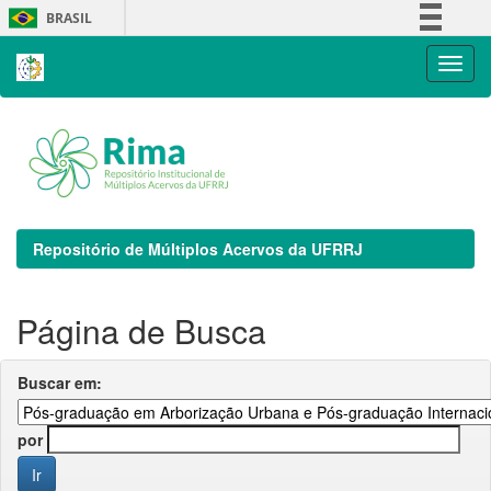
Skip
BRASIL
navigation
Simplifique!
Comunica BR
Participe
Acesso à informação
Legislação
Canais
Repositório de Múltiplos Acervos da UFRRJ
Página de Busca
Buscar em:
por