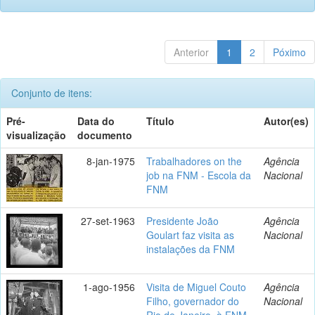
Anterior
1
2
Póximo
Conjunto de itens:
Pré-
Data do
Título
Autor(es)
visualização
documento
8-jan-1975
Trabalhadores on the
Agência
job na FNM - Escola da
Nacional
FNM
27-set-1963
Presidente João
Agência
Goulart faz visita as
Nacional
instalações da FNM
1-ago-1956
Visita de Miguel Couto
Agência
Filho, governador do
Nacional
Rio de Janeiro, à FNM