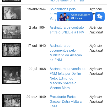
19-abr-1944
Solenidades pelo
Agência
aniversário de Getúlio
Nacional
Vargas na FNM
2-abr-1954
Assinatura de contrato
Agência
entre o BNDE e a FNM
Nacional
17-out-1942
Assinatura de
Agência
documentos pelo
Nacional
Ministério da Aviação
na FNM
29-jul-1968
Assinatura da venda da
Agência
FNM feita por Delfim
Nacional
Neto, Edmundo
Macedo Soares e
Vicente Moro.
29-dez-1949
Presidente Eurico
Agência
Gaspar Dutra visita a
Nacional
FNM.