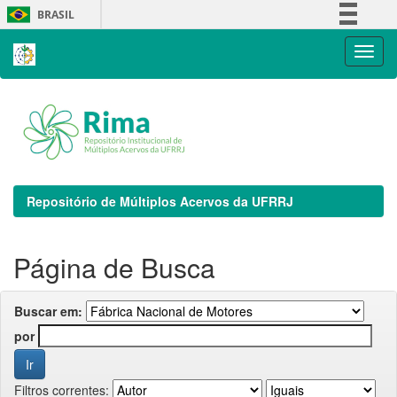
Skip
BRASIL
navigation
Simplifique!
Comunica BR
Participe
Acesso à informação
Legislação
Canais
Repositório de Múltiplos Acervos da UFRRJ
Página de Busca
Buscar em:
por
Filtros correntes: