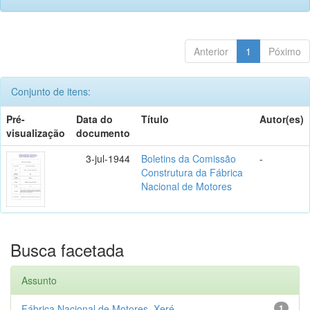
Anterior
1
Póximo
Conjunto de itens:
Pré-
Data do
Título
Autor(es)
visualização
documento
3-jul-1944
Boletins da Comissão
-
Construtura da Fábrica
Nacional de Motores
Busca facetada
Assunto
Fábrica Nacional de Motores, Xeré...
1