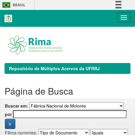
Skip
BRASIL
navigation
Simplifique!
Comunica BR
Participe
Acesso à informação
Legislação
Canais
Repositório de Múltiplos Acervos da UFRRJ
Página de Busca
Buscar em:
por
Filtros correntes: