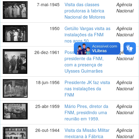
7-mai-1945
Visita das classes
Agência
produtoras à fabrica
Nacional
Nacional de Motores
1950
Getúlio Vargas visita as
Agência
instalações da FNM
Nacional
nos anos 50
26-dez-1961
Posse do novo
Agência
presidente da FNM,
Nacional
com a presença de
Ulysses Guimarães
18-jun-1956
Presidente JK faz visita
Agência
nas instalações da
Nacional
FNM
25-abr-1959
Mário Pires, diretor da
Agência
FNM, presidindo uma
Nacional
reunião em 1959.
26-out-1944
Visita da Missão Militar
Agência
mexicana à Fábrica
Nacional