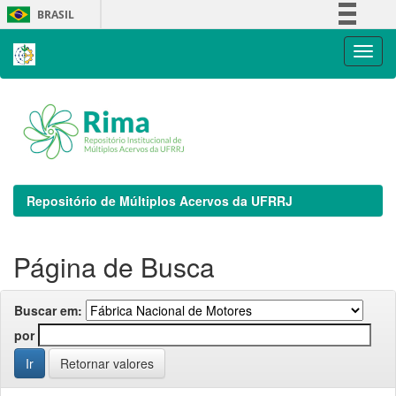
Skip
BRASIL
navigation
Simplifique!
Comunica BR
Participe
Acesso à informação
Legislação
Canais
Repositório de Múltiplos Acervos da UFRRJ
Página de Busca
Buscar em:
por
Retornar valores