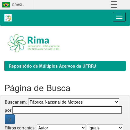
Skip
BRASIL
navigation
Simplifique!
Comunica BR
Participe
Acesso à informação
Legislação
Canais
Repositório de Múltiplos Acervos da UFRRJ
Página de Busca
Buscar em:
por
Filtros correntes: