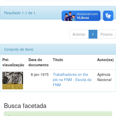
Resultado 1-1 de 1.
Anterior
1
Póximo
Conjunto de itens:
Pré-
Data do
Título
Autor(es)
visualização
documento
8-jan-1975
Trabalhadores on the
Agência
job na FNM - Escola da
Nacional
FNM
Busca facetada