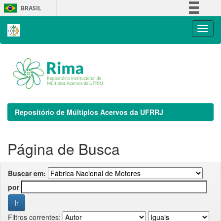
Skip
BRASIL
navigation
Simplifique!
Comunica BR
Participe
Acesso à informação
Legislação
Canais
Repositório de Múltiplos Acervos da UFRRJ
Página de Busca
Buscar em:
por
Filtros correntes: