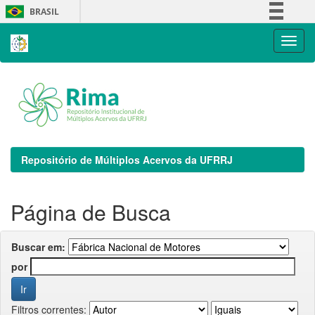
Skip
BRASIL
navigation
Simplifique!
Comunica BR
Participe
Acesso à informação
Legislação
Canais
Repositório de Múltiplos Acervos da UFRRJ
Página de Busca
Buscar em:
por
Filtros correntes: