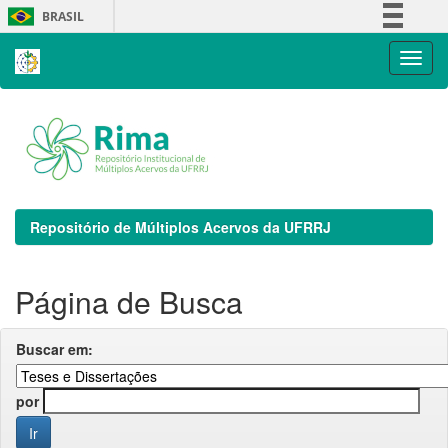
Skip
BRASIL
navigation
Simplifique!
Comunica BR
Participe
Acesso à informação
Legislação
Canais
Repositório de Múltiplos Acervos da UFRRJ
Página de Busca
Buscar em:
por