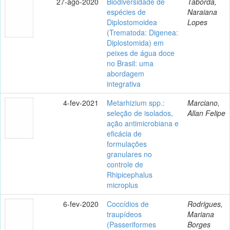
27-ago-2020
Biodiversidade de
Taborda,
espécies de
Naraiana
Diplostomoidea
Lopes
(Trematoda: Digenea:
Diplostomida) em
peixes de água doce
no Brasil: uma
abordagem
integrativa
4-fev-2021
Metarhizium spp.:
Marciano,
seleção de isolados,
Allan Felipe
ação antimicrobiana e
eficácia de
formulações
granulares no
controle de
Rhipicephalus
microplus
6-fev-2020
Coccídios de
Rodrigues,
traupídeos
Mariana
(Passeriformes
Borges