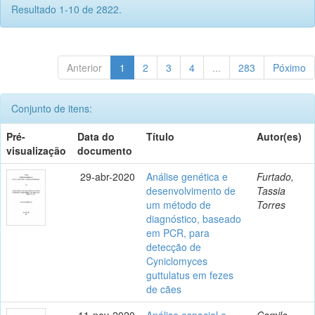
Resultado 1-10 de 2822.
Anterior
1
2
3
4
...
283
Póximo
Conjunto de itens:
Pré-
Data do
Título
Autor(es)
visualização
documento
29-abr-2020
Análise genética e
Furtado,
desenvolvimento de
Tassia
um método de
Torres
diagnóstico, baseado
em PCR, para
detecção de
Cyniclomyces
guttulatus em fezes
de cães
11-nov-2020
Análise espacial e
Camilo,