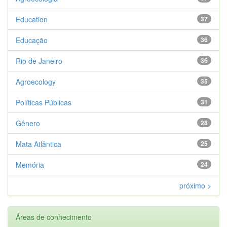
Education
37
Educação
36
Rio de Janeiro
36
Agroecology
35
Políticas Públicas
31
Gênero
28
Mata Atlântica
25
Memória
24
próximo >
Áreas de conhecimento