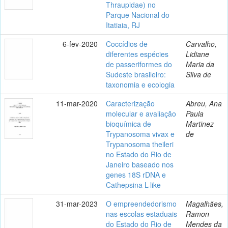
Thraupidae) no
Parque Nacional do
Itatiaia, RJ
6-fev-2020
Coccídios de
Carvalho,
diferentes espécies
Lidiane
de passeriformes do
Maria da
Sudeste brasileiro:
Silva de
taxonomia e ecologia
11-mar-2020
Caracterização
Abreu, Ana
molecular e avaliação
Paula
bioquímica de
Martinez
Trypanosoma vivax e
de
Trypanosoma theileri
no Estado do Rio de
Janeiro baseado nos
genes 18S rDNA e
Cathepsina L-like
31-mar-2023
O empreendedorismo
Magalhães,
nas escolas estaduais
Ramon
do Estado do Rio de
Mendes da