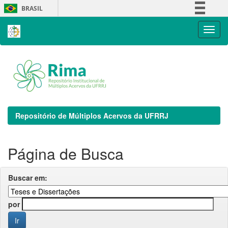
Skip
BRASIL
navigation
Simplifique!
Comunica BR
Participe
Acesso à informação
Legislação
Canais
Repositório de Múltiplos Acervos da UFRRJ
Página de Busca
Buscar em:
por