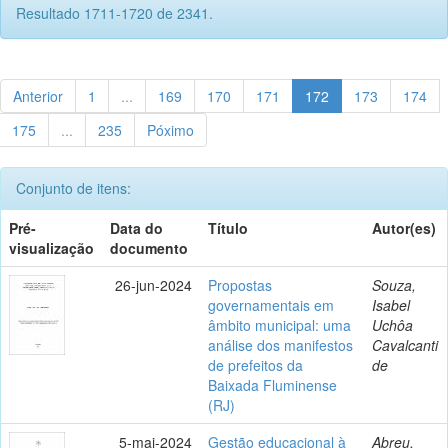
Resultado 1711-1720 de 2341.
Anterior
1
...
169
170
171
172
173
174
175
...
235
Póximo
Conjunto de itens:
Pré-
Data do
Título
Autor(es)
visualização
documento
26-jun-2024
Propostas
Souza,
governamentais em
Isabel
âmbito municipal: uma
Uchôa
análise dos manifestos
Cavalcanti
de prefeitos da
de
Baixada Fluminense
(RJ)
5-mai-2024
Gestão educacional à
Abreu,