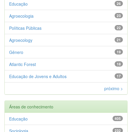
Educação
26
Agroecologia
23
Políticas Públicas
22
Agroecology
21
Gênero
19
Atlantic Forest
18
Educação de Jovens e Adultos
17
próximo >
Áreas de conhecimento
Educação
405
Sociologia
232