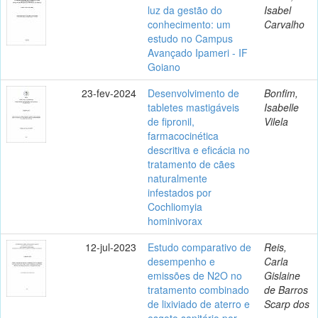
luz da gestão do
Isabel
conhecimento: um
Carvalho
estudo no Campus
Avançado Ipameri - IF
Goiano
23-fev-2024
Desenvolvimento de
Bonfim,
tabletes mastigáveis
Isabelle
de fipronil,
Vilela
farmacocinética
descritiva e eficácia no
tratamento de cães
naturalmente
infestados por
Cochliomyia
hominivorax
12-jul-2023
Estudo comparativo de
Reis,
desempenho e
Carla
emissões de N2O no
Gislaine
tratamento combinado
de Barros
de lixiviado de aterro e
Scarp dos
esgoto sanitário por