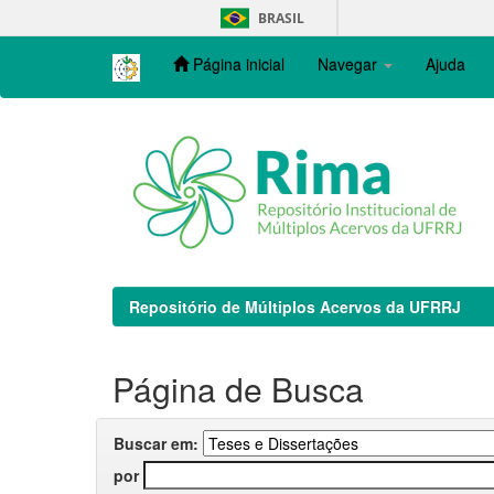
Skip
BRASIL
navigation
Página inicial
Navegar
Ajuda
Repositório de Múltiplos Acervos da UFRRJ
Página de Busca
Buscar em:
por