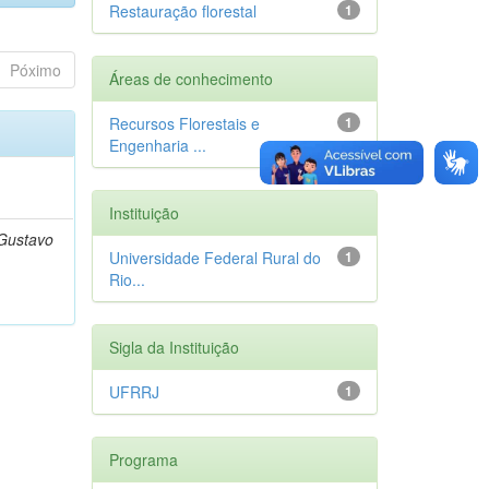
Restauração florestal
1
Póximo
Áreas de conhecimento
Recursos Florestais e
1
Engenharia ...
)
Instituição
 Gustavo
Universidade Federal Rural do
1
Rio...
Sigla da Instituição
UFRRJ
1
Programa