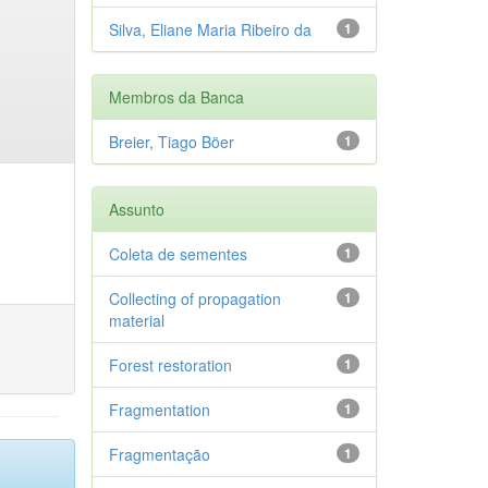
Silva, Eliane Maria Ribeiro da
1
Membros da Banca
Breier, Tiago Böer
1
Assunto
Coleta de sementes
1
Collecting of propagation
1
material
Forest restoration
1
Fragmentation
1
Fragmentação
1