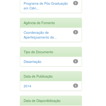
Programa de Pós-Graduação
1
em Ciên...
Agência de Fomento
Coordenação de
1
Aperfeiçoamento de...
Tipo de Documento
Dissertação
1
Data de Publicação
2014
1
Data de Disponibilização