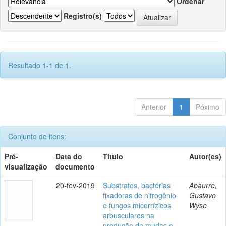
Ordenar
Registro(s)
Resultado 1-1 de 1.
Anterior
1
Póximo
Conjunto de itens:
Pré-
Data do
Título
Autor(es)
visualização
documento
20-fev-2019
Substratos, bactérias
Abaurre,
fixadoras de nitrogênio
Gustavo
e fungos micorrízicos
Wyse
arbusculares na
produção de mudas e