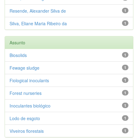
Resende, Alexander Silva de
1
Silva, Eliane Maria Ribeiro da
1
Assunto
Biosolids
1
Fewage sludge
1
Fiological inoculants
1
Forest nurseries
1
Inoculantes biológico
1
Lodo de esgoto
1
Viveiros florestais
1