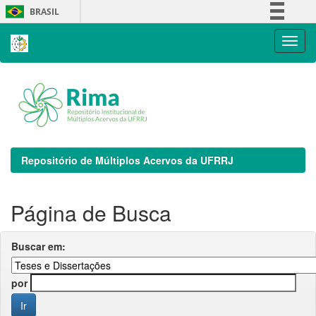
Skip
BRASIL
navigation
Simplifique!
Comunica BR
Participe
Acesso à informação
Legislação
Canais
Repositório de Múltiplos Acervos da UFRRJ
Página de Busca
Buscar em:
por