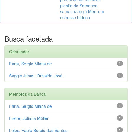
plantio de Samanea
saman (Jacq.) Merr em
estresse hídrico
Busca facetada
Orientador
Faria, Sergio Miana de
1
Saggin Júnior, Orivaldo José
1
Membros da Banca
Faria, Sergio Miana de
1
Freire, Juliana Müller
1
Leles, Paulo Sergio dos Santos
1