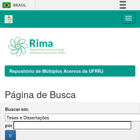
Skip
BRASIL
navigation
Simplifique!
Comunica BR
Participe
Acesso à informação
Legislação
Canais
Repositório de Múltiplos Acervos da UFRRJ
Página de Busca
Buscar em:
por