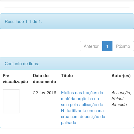
Resultado 1-1 de 1.
Anterior
1
Póximo
Conjunto de itens:
Pré-
Data do
Título
Autor(es)
visualização
documento
22-fev-2016
Efeitos nas frações da
Assunção,
matéria orgânica do
Shirlei
solo pela aplicação de
Almeida
N- fertilizante em cana
crua com deposição da
palhada