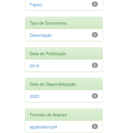
Faperj
1
Tipo de Documento
Dissertação
1
Data de Publicação
2016
1
Data de Disponibilização
2023
1
Formato do Arquivo
application/pdf
1