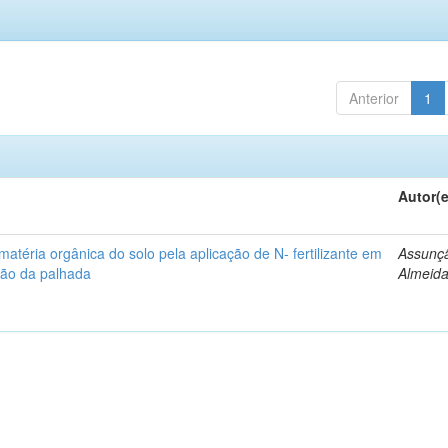
Anterior
1
Autor(
matéria orgânica do solo pela aplicação de N- fertilizante em
Assunçã
ção da palhada
Almeid