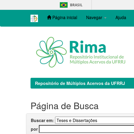
Skip
BRASIL
navigation
Página inicial
Navegar
Ajuda
Repositório de Múltiplos Acervos da UFRRJ
Página de Busca
Buscar em:
por