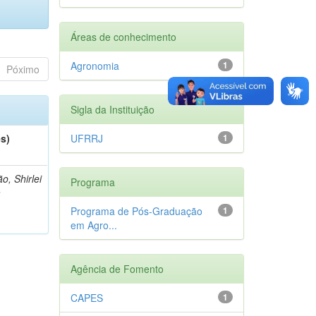
Áreas de conhecimento
Agronomia
1
Póximo
Sigla da Instituição
es)
UFRRJ
1
o, Shirlei
Programa
a
Programa de Pós-Graduação
1
em Agro...
Agência de Fomento
CAPES
1