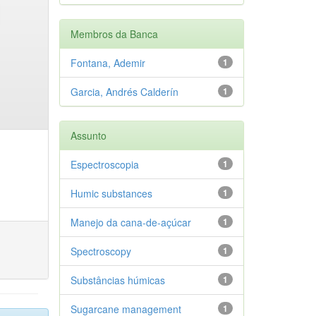
Membros da Banca
Fontana, Ademir
1
Garcia, Andrés Calderín
1
Assunto
Espectroscopia
1
Humic substances
1
Manejo da cana-de-açúcar
1
Spectroscopy
1
Substâncias húmicas
1
Sugarcane management
1