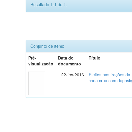
Resultado 1-1 de 1.
Conjunto de itens:
Pré-
Data do
Título
visualização
documento
22-fev-2016
Efeitos nas frações da 
cana crua com deposi