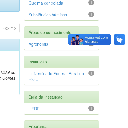
Queima controlada
1
Substâncias húmicas
1
Póximo
Áreas de conhecimento
Agronomia
1
)
Instituição
 Vidal de
Universidade Federal Rural do
1
do Gomes
Rio...
Sigla da Instituição
UFRRJ
1
Programa