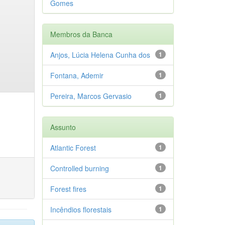
Gomes
Membros da Banca
Anjos, Lúcia Helena Cunha dos
1
Fontana, Ademir
1
Pereira, Marcos Gervasio
1
Assunto
Atlantic Forest
1
Controlled burning
1
Forest fires
1
Incêndios florestais
1