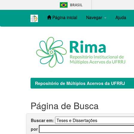
Skip
BRASIL
navigation
Página inicial
Navegar
Ajuda
Repositório de Múltiplos Acervos da UFRRJ
Página de Busca
Buscar em:
por