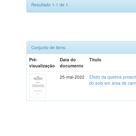
Resultado 1-1 de 1.
Conjunto de itens:
Pré-
Data do
Título
visualização
documento
25-mai-2022
Efeito da queima prescr
do solo em área de camp