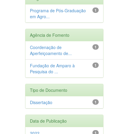
Programa de Pós-Graduação
1
em Agro...
Agência de Fomento
Coordenação de
1
Aperfeiçoamento de...
Fundação de Amparo à
1
Pesquisa do ...
Tipo de Documento
Dissertação
1
Data de Publicação
2022
1