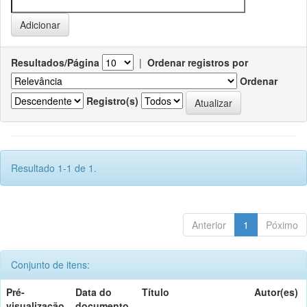
Resultados/Página
|
Ordenar registros por
Ordenar
Registro(s)
Resultado 1-1 de 1.
Anterior
1
Póximo
Conjunto de itens:
Pré-
Data do
Título
Autor(es)
visualização
documento