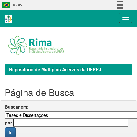
Skip
BRASIL
navigation
Simplifique!
Comunica BR
Participe
Acesso à informação
Legislação
Canais
Repositório de Múltiplos Acervos da UFRRJ
Página de Busca
Buscar em:
por