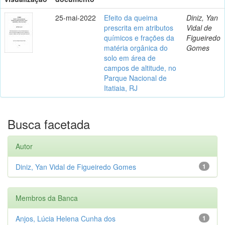
25-mai-2022
Efeito da queima
Diniz, Yan
prescrita em atributos
Vidal de
químicos e frações da
Figueiredo
matéria orgânica do
Gomes
solo em área de
campos de altitude, no
Parque Nacional de
Itatiaia, RJ
Busca facetada
Autor
Diniz, Yan Vidal de Figueiredo Gomes
1
Membros da Banca
Anjos, Lúcia Helena Cunha dos
1