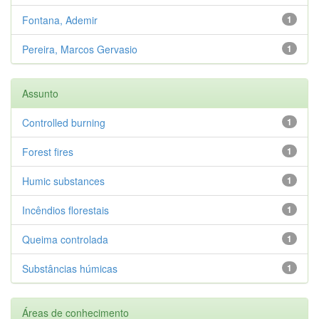
Fontana, Ademir
1
Pereira, Marcos Gervasio
1
Assunto
Controlled burning
1
Forest fires
1
Humic substances
1
Incêndios florestais
1
Queima controlada
1
Substâncias húmicas
1
Áreas de conhecimento