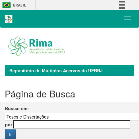
Skip
BRASIL
navigation
Simplifique!
Comunica BR
Participe
Acesso à informação
Legislação
Canais
Repositório de Múltiplos Acervos da UFRRJ
Página de Busca
Buscar em:
por