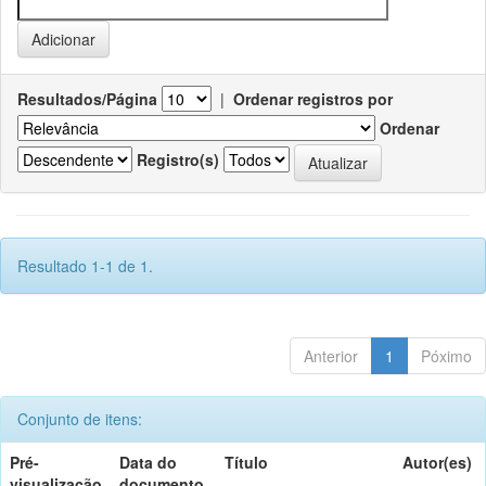
Resultados/Página
|
Ordenar registros por
Ordenar
Registro(s)
Resultado 1-1 de 1.
Anterior
1
Póximo
Conjunto de itens:
Pré-
Data do
Título
Autor(es)
visualização
documento