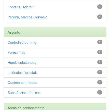
Fontana, Ademir
1
Pereira, Marcos Gervasio
1
Assunto
Controlled burning
1
Forest fires
1
Humic substances
1
Incêndios florestais
1
Queima controlada
1
Substâncias húmicas
1
Áreas de conhecimento