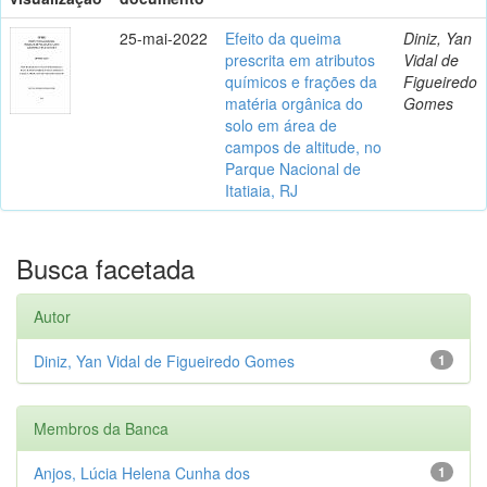
25-mai-2022
Efeito da queima
Diniz, Yan
prescrita em atributos
Vidal de
químicos e frações da
Figueiredo
matéria orgânica do
Gomes
solo em área de
campos de altitude, no
Parque Nacional de
Itatiaia, RJ
Busca facetada
Autor
Diniz, Yan Vidal de Figueiredo Gomes
1
Membros da Banca
Anjos, Lúcia Helena Cunha dos
1