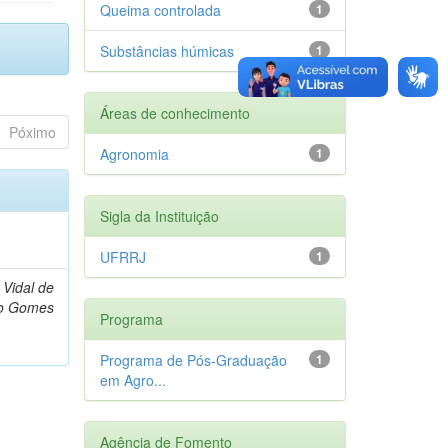
Queima controlada
1
Substâncias húmicas
1
Áreas de conhecimento
Póximo
Agronomia
1
Sigla da Instituição
)
UFRRJ
1
 Vidal de
do Gomes
Programa
Programa de Pós-Graduação
1
em Agro...
Agência de Fomento