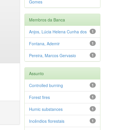
Gomes
Membros da Banca
Anjos, Lúcia Helena Cunha dos
1
Fontana, Ademir
1
Pereira, Marcos Gervasio
1
Assunto
Controlled burning
1
Forest fires
1
Humic substances
1
Incêndios florestais
1