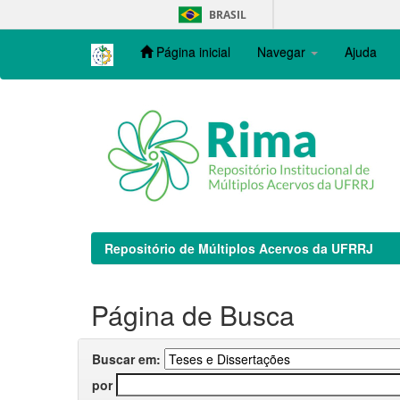
Skip
BRASIL
navigation
Página inicial
Navegar
Ajuda
Repositório de Múltiplos Acervos da UFRRJ
Página de Busca
Buscar em:
por