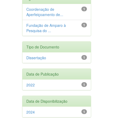
Coordenação de
1
Aperfeiçoamento de...
Fundação de Amparo à
1
Pesquisa do ...
Tipo de Documento
Dissertação
1
Data de Publicação
2022
1
Data de Disponibilização
2024
1