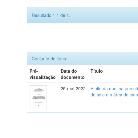
Resultado 1-1 de 1.
Conjunto de itens:
Pré-
Data do
Título
visualização
documento
25-mai-2022
Efeito da queima prescr
do solo em área de camp