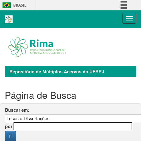
Skip
BRASIL
navigation
Simplifique!
Comunica BR
Participe
Acesso à informação
Legislação
Canais
Repositório de Múltiplos Acervos da UFRRJ
Página de Busca
Buscar em:
por