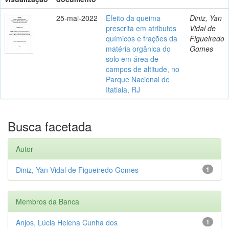
25-mai-2022
Efeito da queima
Diniz, Yan
prescrita em atributos
Vidal de
químicos e frações da
Figueiredo
matéria orgânica do
Gomes
solo em área de
campos de altitude, no
Parque Nacional de
Itatiaia, RJ
Busca facetada
Autor
Diniz, Yan Vidal de Figueiredo Gomes
1
Membros da Banca
Anjos, Lúcia Helena Cunha dos
1