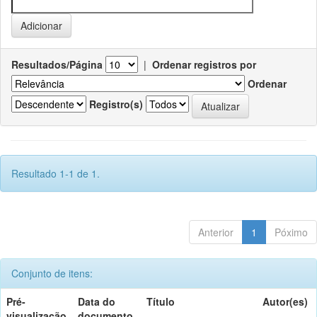
Resultados/Página
|
Ordenar registros por
Ordenar
Registro(s)
Resultado 1-1 de 1.
Anterior
1
Póximo
Conjunto de itens:
Pré-
Data do
Título
Autor(es)
visualização
documento