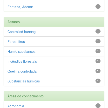
Fontana, Ademir
1
Assunto
Controlled burning
1
Forest fires
1
Humic substances
1
Incêndios florestais
1
Queima controlada
1
Substâncias húmicas
1
Áreas de conhecimento
Agronomia
1