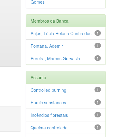
Gomes
Membros da Banca
Anjos, Lúcia Helena Cunha dos
1
Fontana, Ademir
1
Pereira, Marcos Gervasio
1
Assunto
Controlled burning
1
Humic substances
1
Incêndios florestais
1
Queima controlada
1