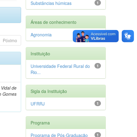
Substâncias húmicas
1
Áreas de conhecimento
Agronomia
1
Póximo
Instituição
Universidade Federal Rural do
1
)
Rio...
 Vidal de
Sigla da Instituição
do Gomes
UFRRJ
1
Programa
Programa de Pós-Graduação
1