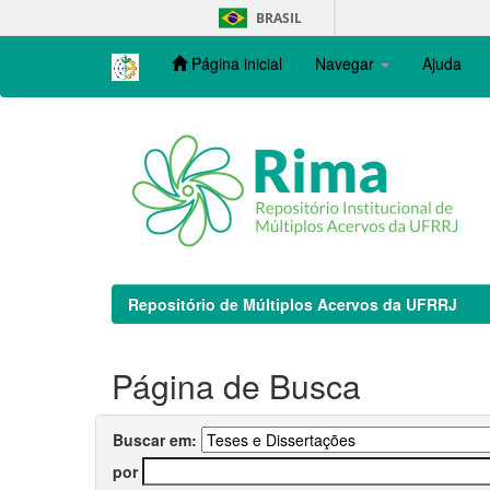
Skip
BRASIL
navigation
Página inicial
Navegar
Ajuda
Repositório de Múltiplos Acervos da UFRRJ
Página de Busca
Buscar em:
por