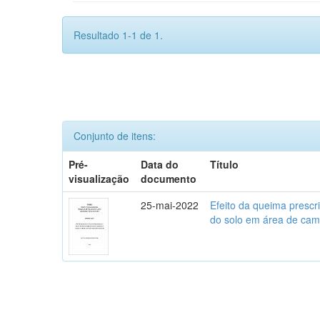
Resultado 1-1 de 1.
Conjunto de itens:
Pré-
Data do
Título
visualização
documento
25-mai-2022
Efeito da queima prescr
do solo em área de camp