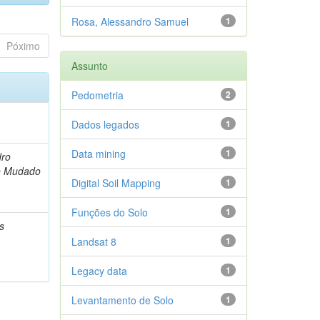
Rosa, Alessandro Samuel
1
Póximo
Assunto
Pedometria
2
Dados legados
1
Data mining
1
dro
o Mudado
Digital Soil Mapping
1
Funções do Solo
1
s
Landsat 8
1
Legacy data
1
Levantamento de Solo
1