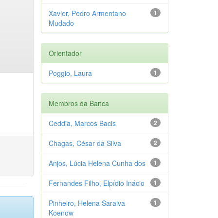
Xavier, Pedro Armentano
1
Mudado
Orientador
Poggio, Laura
1
Membros da Banca
Ceddia, Marcos Bacis
2
Chagas, César da Silva
2
Anjos, Lúcia Helena Cunha dos
1
Fernandes Filho, Elpídio Inácio
1
Pinheiro, Helena Saraiva
1
Koenow