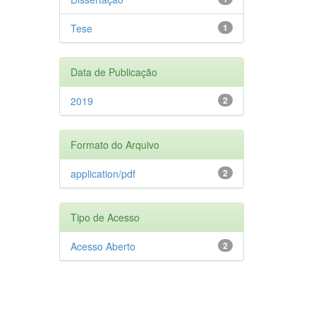
Tese
1
Data de Publicação
2019
2
Formato do Arquivo
application/pdf
2
Tipo de Acesso
Acesso Aberto
2