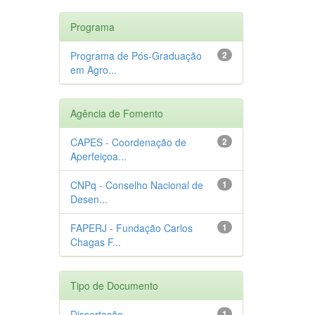
Programa
Programa de Pós-Graduação
2
em Agro...
Agência de Fomento
CAPES - Coordenação de
2
Aperfeiçoa...
CNPq - Conselho Nacional de
1
Desen...
FAPERJ - Fundação Carlos
1
Chagas F...
Tipo de Documento
Dissertação
1