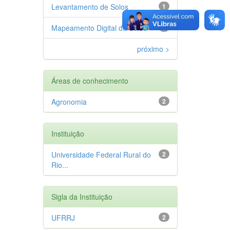
Levantamento de Solos
1
Mapeamento Digital de Solos
1
próximo >
Áreas de conhecimento
Agronomia
2
Instituição
Universidade Federal Rural do
2
Rio...
Sigla da Instituição
UFRRJ
2