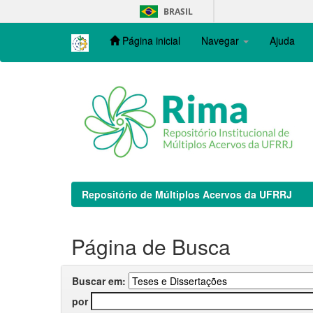
Skip
BRASIL
navigation
Página inicial
Navegar
Ajuda
Repositório de Múltiplos Acervos da UFRRJ
Página de Busca
Buscar em:
por