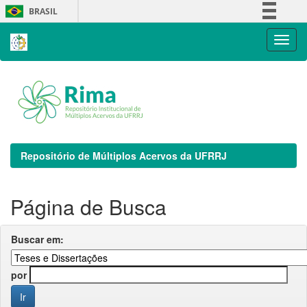
Skip
BRASIL
navigation
Simplifique!
Comunica BR
Participe
Acesso à informação
Legislação
Canais
Repositório de Múltiplos Acervos da UFRRJ
Página de Busca
Buscar em:
por