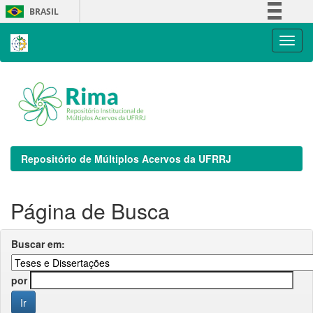
Skip
BRASIL
navigation
Simplifique!
Comunica BR
Participe
Acesso à informação
Legislação
Canais
Repositório de Múltiplos Acervos da UFRRJ
Página de Busca
Buscar em:
por