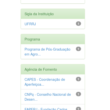
Sigla da Instituição
UFRRJ
1
Programa
Programa de Pós-Graduação
1
em Agro...
Agência de Fomento
CAPES - Coordenação de
1
Aperfeiçoa...
CNPq - Conselho Nacional de
1
Desen...
FAPERJ - Fundação Carlos
1