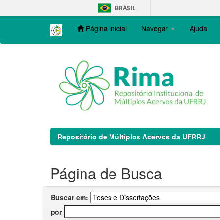
Skip
BRASIL
navigation
Página inicial
Navegar
Ajuda
Repositório de Múltiplos Acervos da UFRRJ
Página de Busca
Buscar em:
por