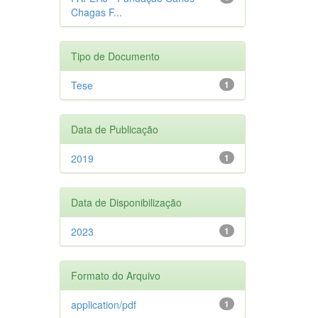
Chagas F...
Tipo de Documento
Tese
1
Data de Publicação
2019
1
Data de Disponibilização
2023
1
Formato do Arquivo
application/pdf
1