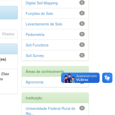
Digital Soil Mapping
1
Funções do Solo
1
Levantamento de Solo
1
Póximo
Pedometria
1
Soil Functions
1
Soil Survey
1
(es)
Áreas de conhecimento
 Elias
es
Agronomia
1
Instituição
Universidade Federal Rural do
1
Rio...