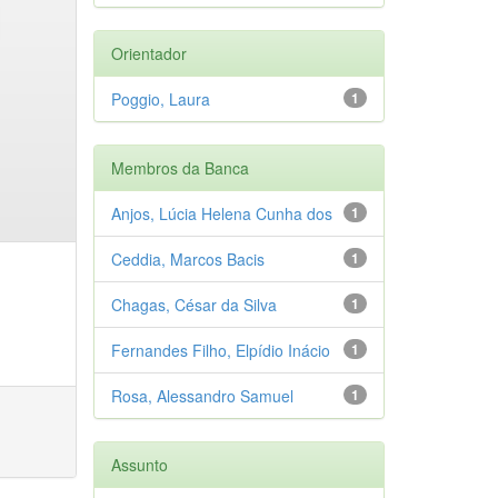
Orientador
Poggio, Laura
1
Membros da Banca
Anjos, Lúcia Helena Cunha dos
1
Ceddia, Marcos Bacis
1
Chagas, César da Silva
1
Fernandes Filho, Elpídio Inácio
1
Rosa, Alessandro Samuel
1
Assunto