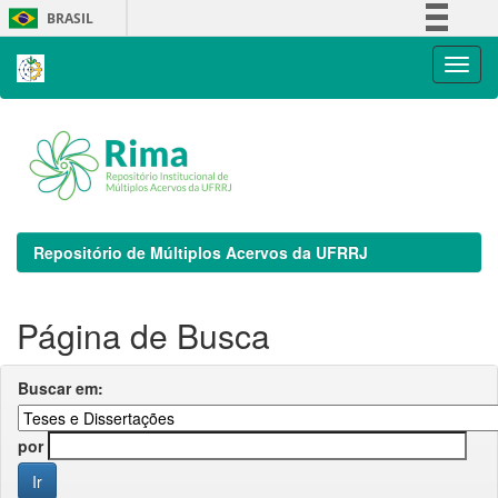
Skip
BRASIL
navigation
Simplifique!
Comunica BR
Participe
Acesso à informação
Legislação
Canais
Repositório de Múltiplos Acervos da UFRRJ
Página de Busca
Buscar em:
por