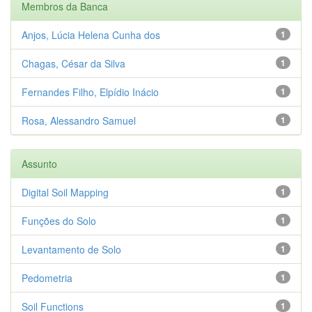
Membros da Banca
Anjos, Lúcia Helena Cunha dos
1
Chagas, César da Silva
1
Fernandes Filho, Elpídio Inácio
1
Rosa, Alessandro Samuel
1
Assunto
Digital Soil Mapping
1
Funções do Solo
1
Levantamento de Solo
1
Pedometria
1
Soil Functions
1