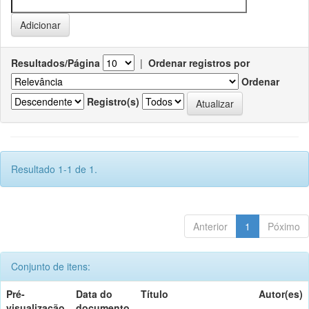
Resultados/Página
|
Ordenar registros por
Ordenar
Registro(s)
Resultado 1-1 de 1.
Anterior
1
Póximo
Conjunto de itens:
Pré-
Data do
Título
Autor(es)
visualização
documento