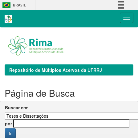
Skip
BRASIL
navigation
Simplifique!
Comunica BR
Participe
Acesso à informação
Legislação
Canais
Repositório de Múltiplos Acervos da UFRRJ
Página de Busca
Buscar em:
por