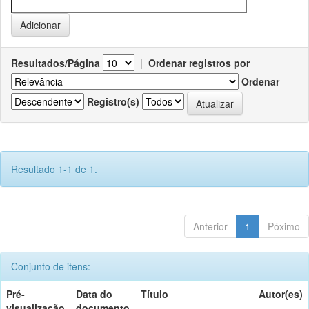
Resultados/Página
|
Ordenar registros por
Ordenar
Registro(s)
Resultado 1-1 de 1.
Anterior
1
Póximo
Conjunto de itens:
Pré-
Data do
Título
Autor(es)
visualização
documento