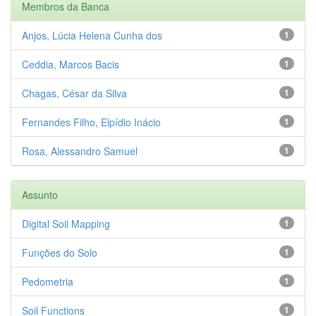
Membros da Banca
Anjos, Lúcia Helena Cunha dos
1
Ceddia, Marcos Bacis
1
Chagas, César da Silva
1
Fernandes Filho, Elpídio Inácio
1
Rosa, Alessandro Samuel
1
Assunto
Digital Soil Mapping
1
Funções do Solo
1
Pedometria
1
Soil Functions
1