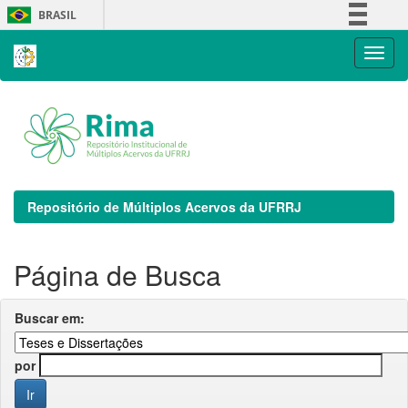
Skip
BRASIL
navigation
Simplifique!
Comunica BR
Participe
Acesso à informação
Legislação
Canais
Repositório de Múltiplos Acervos da UFRRJ
Página de Busca
Buscar em:
por