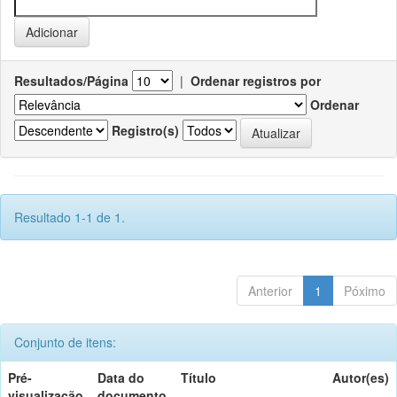
Resultados/Página
|
Ordenar registros por
Ordenar
Registro(s)
Resultado 1-1 de 1.
Anterior
1
Póximo
Conjunto de itens:
Pré-
Data do
Título
Autor(es)
visualização
documento