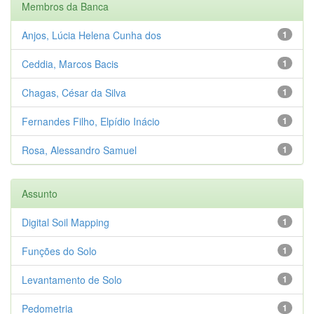
Membros da Banca
Anjos, Lúcia Helena Cunha dos
1
Ceddia, Marcos Bacis
1
Chagas, César da Silva
1
Fernandes Filho, Elpídio Inácio
1
Rosa, Alessandro Samuel
1
Assunto
Digital Soil Mapping
1
Funções do Solo
1
Levantamento de Solo
1
Pedometria
1