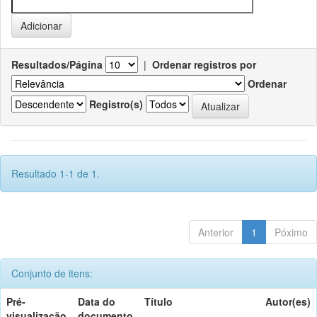
Resultados/Página
|
Ordenar registros por
Ordenar
Registro(s)
Resultado 1-1 de 1.
Anterior
1
Póximo
Conjunto de itens:
Pré-
Data do
Título
Autor(es)
visualização
documento