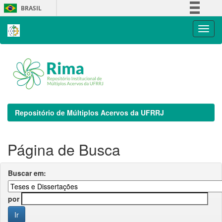
Skip
BRASIL
navigation
Simplifique!
Comunica BR
Participe
Acesso à informação
Legislação
Canais
Repositório de Múltiplos Acervos da UFRRJ
Página de Busca
Buscar em:
por