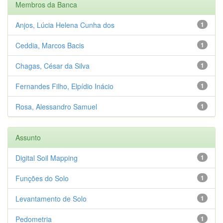
Membros da Banca
Anjos, Lúcia Helena Cunha dos
1
Ceddia, Marcos Bacis
1
Chagas, César da Silva
1
Fernandes Filho, Elpídio Inácio
1
Rosa, Alessandro Samuel
1
Assunto
Digital Soil Mapping
1
Funções do Solo
1
Levantamento de Solo
1
Pedometria
1