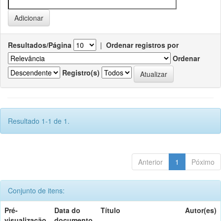
Resultados/Página
|
Ordenar registros por
Ordenar
Registro(s)
Resultado 1-1 de 1.
Anterior
1
Póximo
Conjunto de itens:
Pré-
Data do
Título
Autor(es)
visualização
documento