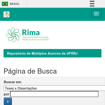
Skip
BRASIL
navigation
Simplifique!
Comunica BR
Participe
Acesso à informação
Legislação
Canais
Repositório de Múltiplos Acervos da UFRRJ
Página de Busca
Buscar em:
por