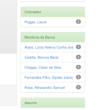
Orientador
Poggio, Laura
1
Membros da Banca
Anjos, Lúcia Helena Cunha dos
1
Ceddia, Marcos Bacis
1
Chagas, César da Silva
1
Fernandes Filho, Elpídio Inácio
1
Rosa, Alessandro Samuel
1
Assunto