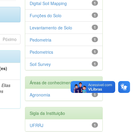
Digital Soil Mapping
1
Funções do Solo
1
Levantamento de Solo
1
Póximo
Pedometria
1
Pedometrics
1
Soil Survey
1
(es)
Áreas de conhecimento
 Elias
es
Agronomia
1
Sigla da Instituição
UFRRJ
1