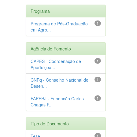
Programa
Programa de Pós-Graduação
1
em Agro...
Agência de Fomento
CAPES - Coordenação de
1
Aperfeiçoa...
CNPq - Conselho Nacional de
1
Desen...
FAPERJ - Fundação Carlos
1
Chagas F...
Tipo de Documento
Tese
1