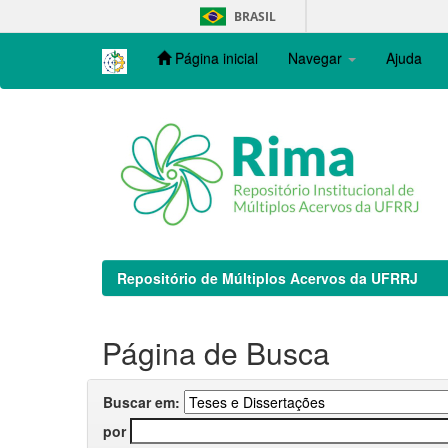
Skip
BRASIL
navigation
Página inicial
Navegar
Ajuda
Repositório de Múltiplos Acervos da UFRRJ
Página de Busca
Buscar em:
por