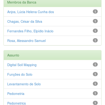
Membros da Banca
Anjos, Lúcia Helena Cunha dos
1
Chagas, César da Silva
1
Fernandes Filho, Elpídio Inácio
1
Rosa, Alessandro Samuel
1
Assunto
Digital Soil Mapping
1
Funções do Solo
1
Levantamento de Solo
1
Pedometria
1
Pedometrics
1