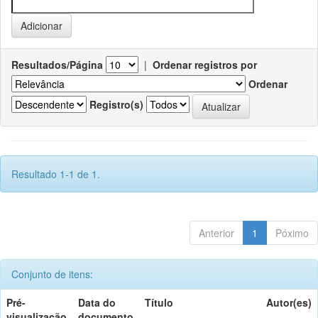
Resultados/Página
|
Ordenar registros por
Ordenar
Registro(s)
Resultado 1-1 de 1.
Anterior
1
Póximo
Conjunto de itens:
Pré-
Data do
Título
Autor(es)
visualização
documento