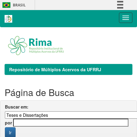
Skip
BRASIL
navigation
Simplifique!
Comunica BR
Participe
Acesso à informação
Legislação
Canais
Repositório de Múltiplos Acervos da UFRRJ
Página de Busca
Buscar em:
por