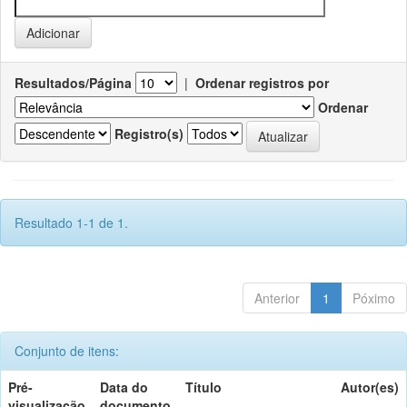
Resultados/Página
|
Ordenar registros por
Ordenar
Registro(s)
Resultado 1-1 de 1.
Anterior
1
Póximo
Conjunto de itens:
Pré-
Data do
Título
Autor(es)
visualização
documento