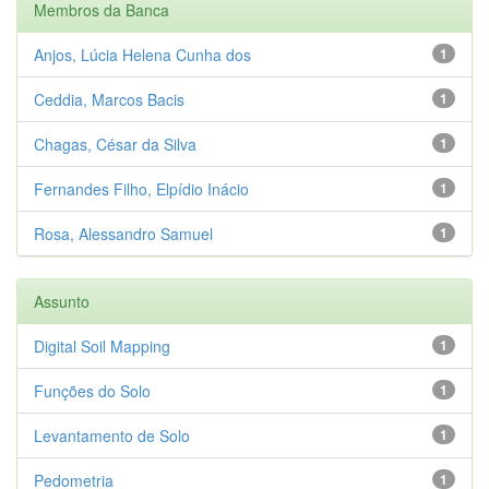
Membros da Banca
Anjos, Lúcia Helena Cunha dos
1
Ceddia, Marcos Bacis
1
Chagas, César da Silva
1
Fernandes Filho, Elpídio Inácio
1
Rosa, Alessandro Samuel
1
Assunto
Digital Soil Mapping
1
Funções do Solo
1
Levantamento de Solo
1
Pedometria
1