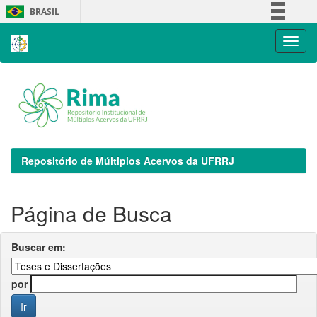
Skip
BRASIL
navigation
Simplifique!
Comunica BR
Participe
Acesso à informação
Legislação
Canais
Repositório de Múltiplos Acervos da UFRRJ
Página de Busca
Buscar em:
por