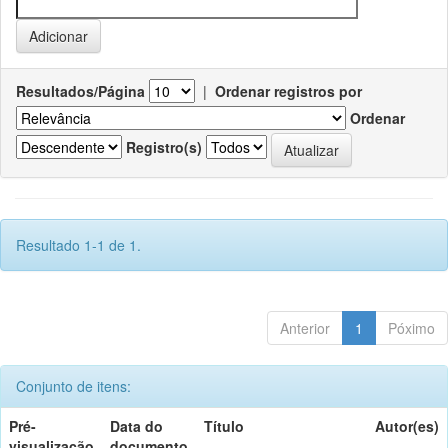
Resultados/Página
|
Ordenar registros por
Ordenar
Registro(s)
Resultado 1-1 de 1.
Anterior
1
Póximo
Conjunto de itens:
Pré-
Data do
Título
Autor(es)
visualização
documento