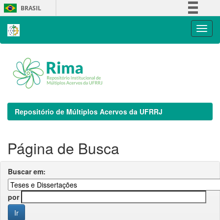
Skip
BRASIL
navigation
Simplifique!
Comunica BR
Participe
Acesso à informação
Legislação
Canais
Repositório de Múltiplos Acervos da UFRRJ
Página de Busca
Buscar em:
por