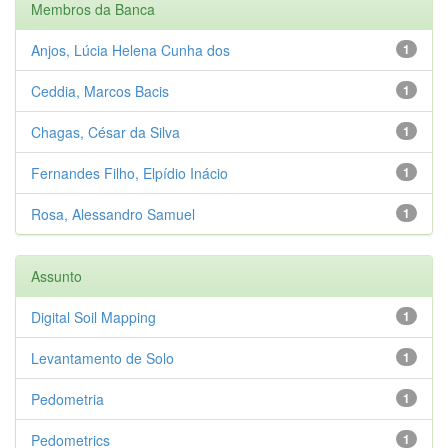
Membros da Banca
Anjos, Lúcia Helena Cunha dos
1
Ceddia, Marcos Bacis
1
Chagas, César da Silva
1
Fernandes Filho, Elpídio Inácio
1
Rosa, Alessandro Samuel
1
Assunto
Digital Soil Mapping
1
Levantamento de Solo
1
Pedometria
1
Pedometrics
1