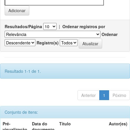
Resultados/Página
|
Ordenar registros por
Ordenar
Registro(s)
Resultado 1-1 de 1.
Anterior
1
Póximo
Conjunto de itens:
Pré-
Data do
Título
Autor(es)
visualização
documento