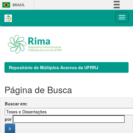
Skip
BRASIL
navigation
Simplifique!
Comunica BR
Participe
Acesso à informação
Legislação
Canais
Repositório de Múltiplos Acervos da UFRRJ
Página de Busca
Buscar em:
por