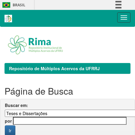
Skip
BRASIL
navigation
Simplifique!
Comunica BR
Participe
Acesso à informação
Legislação
Canais
Repositório de Múltiplos Acervos da UFRRJ
Página de Busca
Buscar em:
por