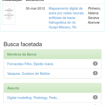
30-mar-2012
Mapeamento digital de
Pinheiro,
solos por redes neurais
Helena
artificiais da bacia
Saraiva
hidrográfica do rio
Koenow
Guapi-Macacu, RJ
Busca facetada
Membros da Banca
Fernandes Filho, Elpídio Inácio
1
Vasques, Gustavo de Mattos
1
Assunto
Digital modelling. Pedology. Pedo...
1