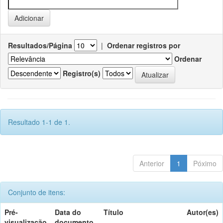
Resultados/Página
|
Ordenar registros por
Ordenar
Registro(s)
Resultado 1-1 de 1.
Anterior
1
Póximo
Conjunto de itens:
Pré-
Data do
Título
Autor(es)
visualização
documento