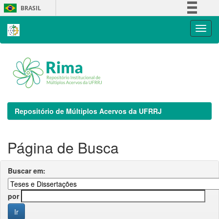
Skip
BRASIL
navigation
Simplifique!
Comunica BR
Participe
Acesso à informação
Legislação
Canais
Repositório de Múltiplos Acervos da UFRRJ
Página de Busca
Buscar em:
por