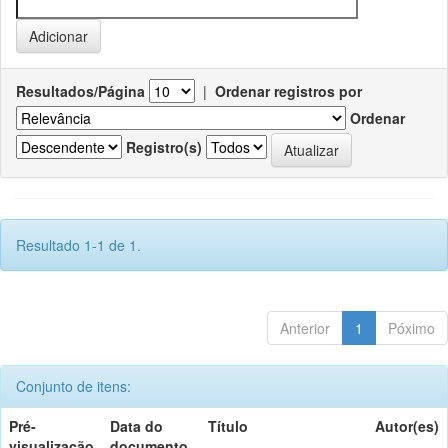
Resultados/Página
|
Ordenar registros por
Ordenar
Registro(s)
Resultado 1-1 de 1.
Anterior
1
Póximo
Conjunto de itens:
Pré-
Data do
Título
Autor(es)
visualização
documento