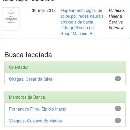
30-mar-2012
Mapeamento digital de
Pinheiro,
solos por redes neurais
Helena
artificiais da bacia
Saraiva
hidrográfica do rio
Koenow
Guapi-Macacu, RJ
Busca facetada
Orientador
Chagas, César da Silva
1
Membros da Banca
Fernandes Filho, Elpídio Inácio
1
Vasques, Gustavo de Mattos
1