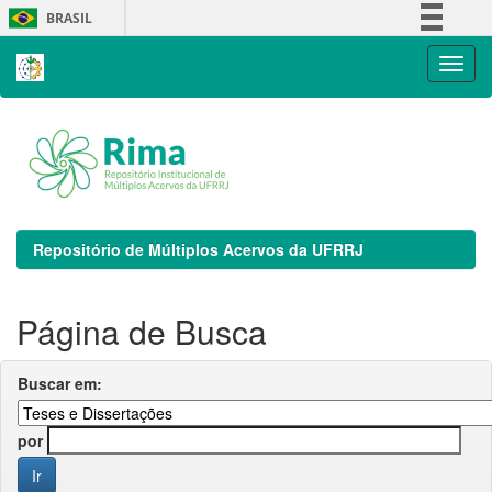
Skip
BRASIL
navigation
Simplifique!
Comunica BR
Participe
Acesso à informação
Legislação
Canais
Repositório de Múltiplos Acervos da UFRRJ
Página de Busca
Buscar em:
por