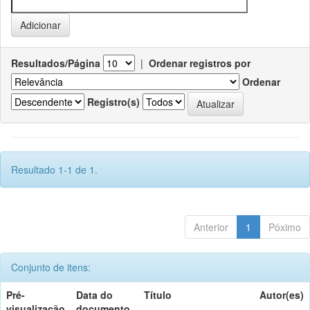
Resultados/Página
|
Ordenar registros por
Ordenar
Registro(s)
Resultado 1-1 de 1.
Anterior
1
Póximo
Conjunto de itens:
Pré-
Data do
Título
Autor(es)
visualização
documento