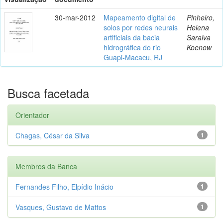
30-mar-2012
Mapeamento digital de
Pinheiro,
solos por redes neurais
Helena
artificiais da bacia
Saraiva
hidrográfica do rio
Koenow
Guapi-Macacu, RJ
Busca facetada
Orientador
Chagas, César da Silva
1
Membros da Banca
Fernandes Filho, Elpídio Inácio
1
Vasques, Gustavo de Mattos
1