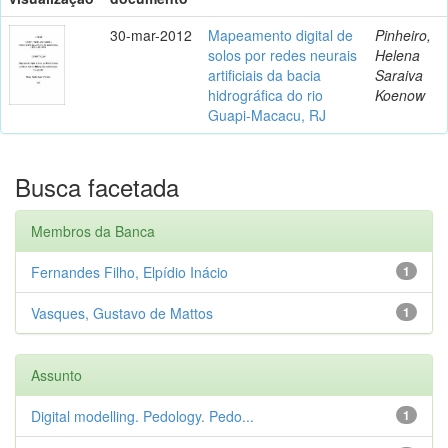
30-mar-2012
Mapeamento digital de
Pinheiro,
solos por redes neurais
Helena
artificiais da bacia
Saraiva
hidrográfica do rio
Koenow
Guapi-Macacu, RJ
Busca facetada
Membros da Banca
Fernandes Filho, Elpídio Inácio
1
Vasques, Gustavo de Mattos
1
Assunto
Digital modelling. Pedology. Pedo...
1