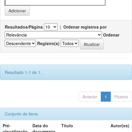
Resultados/Página
|
Ordenar registros por
Ordenar
Registro(s)
Resultado 1-1 de 1.
Anterior
1
Póximo
Conjunto de itens:
Pré-
Data do
Título
Autor(es)
visualização
documento