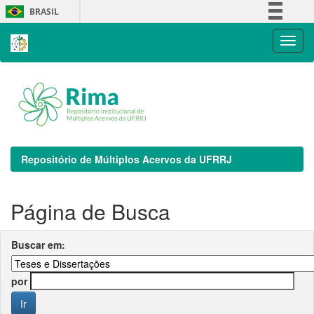
Skip
BRASIL
navigation
Simplifique!
Comunica BR
Participe
Acesso à informação
Legislação
Canais
Repositório de Múltiplos Acervos da UFRRJ
Página de Busca
Buscar em:
por