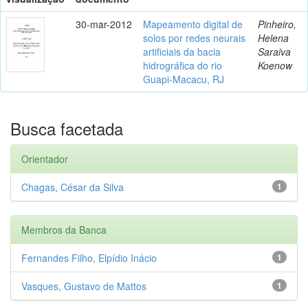
30-mar-2012
Mapeamento digital de
Pinheiro,
solos por redes neurais
Helena
artificiais da bacia
Saraiva
hidrográfica do rio
Koenow
Guapi-Macacu, RJ
Busca facetada
Orientador
Chagas, César da Silva
1
Membros da Banca
Fernandes Filho, Elpídio Inácio
1
Vasques, Gustavo de Mattos
1