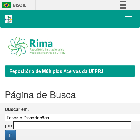
Skip
BRASIL
navigation
Simplifique!
Comunica BR
Participe
Acesso à informação
Legislação
Canais
Repositório de Múltiplos Acervos da UFRRJ
Página de Busca
Buscar em:
por