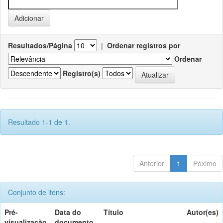
Resultados/Página
|
Ordenar registros por
Ordenar
Registro(s)
Resultado 1-1 de 1.
Anterior
1
Póximo
Conjunto de itens:
Pré-
Data do
Título
Autor(es)
visualização
documento