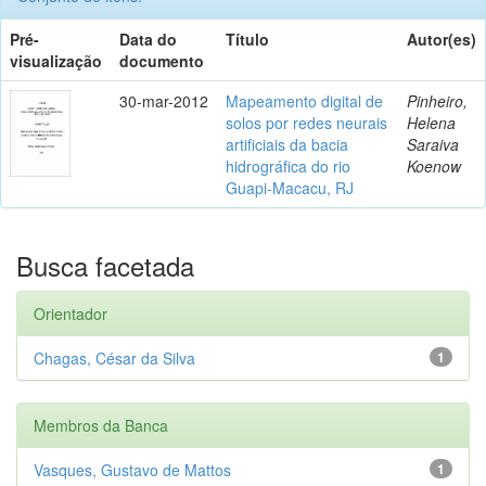
Pré-
Data do
Título
Autor(es)
visualização
documento
30-mar-2012
Mapeamento digital de
Pinheiro,
solos por redes neurais
Helena
artificiais da bacia
Saraiva
hidrográfica do rio
Koenow
Guapi-Macacu, RJ
Busca facetada
Orientador
Chagas, César da Silva
1
Membros da Banca
Vasques, Gustavo de Mattos
1