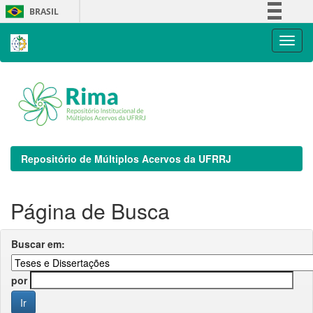
Skip
BRASIL
navigation
Simplifique!
Comunica BR
Participe
Acesso à informação
Legislação
Canais
Repositório de Múltiplos Acervos da UFRRJ
Página de Busca
Buscar em:
por