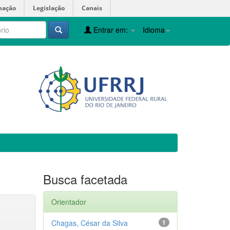
mação
Legislação
Canais
Entrar em:
Idioma
Busca facetada
Orientador
Chagas, César da Silva
1