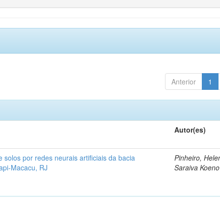
Anterior
1
Autor(es)
solos por redes neurais artificiais da bacia
Pinheiro, Hele
uapi-Macacu, RJ
Saraiva Koen