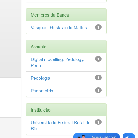
Membros da Banca
Vasques, Gustavo de Mattos
1
Assunto
Digital modelling. Pedology.
1
Pedo...
Pedologia
1
Pedometria
1
Instituição
Universidade Federal Rural do
1
Rio...