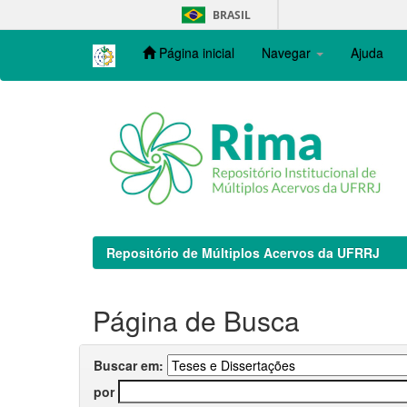
Skip
BRASIL
navigation
Página inicial
Navegar
Ajuda
Repositório de Múltiplos Acervos da UFRRJ
Página de Busca
Buscar em:
por