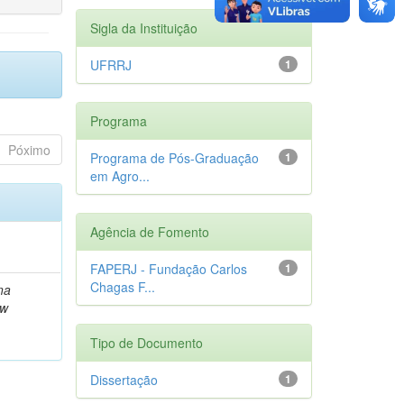
Sigla da Instituição
UFRRJ
1
Programa
Póximo
Programa de Pós-Graduação
1
em Agro...
Agência de Fomento
FAPERJ - Fundação Carlos
1
Chagas F...
na
ow
Tipo de Documento
Dissertação
1