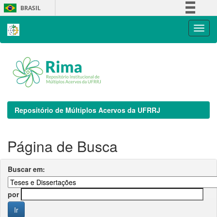
Skip
BRASIL
navigation
Simplifique!
Comunica BR
Participe
Acesso à informação
Legislação
Canais
Repositório de Múltiplos Acervos da UFRRJ
Página de Busca
Buscar em:
por