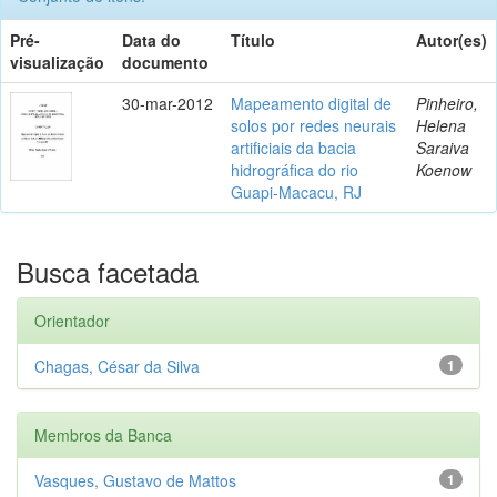
Pré-
Data do
Título
Autor(es)
visualização
documento
30-mar-2012
Mapeamento digital de
Pinheiro,
solos por redes neurais
Helena
artificiais da bacia
Saraiva
hidrográfica do rio
Koenow
Guapi-Macacu, RJ
Busca facetada
Orientador
Chagas, César da Silva
1
Membros da Banca
Vasques, Gustavo de Mattos
1