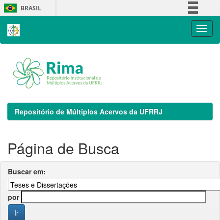
Skip
BRASIL
navigation
Simplifique!
Comunica BR
Participe
Acesso à informação
Legislação
Canais
Repositório de Múltiplos Acervos da UFRRJ
Página de Busca
Buscar em:
por