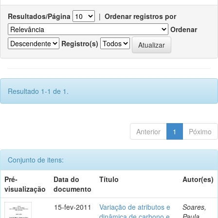
Resultados/Página
|
Ordenar registros por
Ordenar
Registro(s)
Resultado 1-1 de 1.
Anterior
1
Póximo
Conjunto de itens:
Pré-
Data do
Título
Autor(es)
visualização
documento
15-fev-2011
Variação de atributos e
Soares,
dinâmica de carbono e
Paula