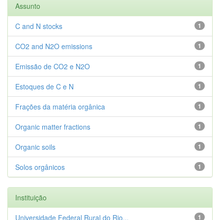
Assunto
C and N stocks
1
CO2 and N2O emissions
1
Emissão de CO2 e N2O
1
Estoques de C e N
1
Frações da matéria orgânica
1
Organic matter fractions
1
Organic soils
1
Solos orgânicos
1
Instituição
Universidade Federal Rural do Rio...
1