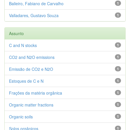
Balieiro, Fabiano de Carvalho
1
Valladares, Gustavo Souza
1
Assunto
C and N stocks
1
CO2 and N2O emissions
1
Emissão de CO2 e N2O
1
Estoques de C e N
1
Frações da matéria orgânica
1
Organic matter fractions
1
Organic soils
1
Solos orgânicos
1