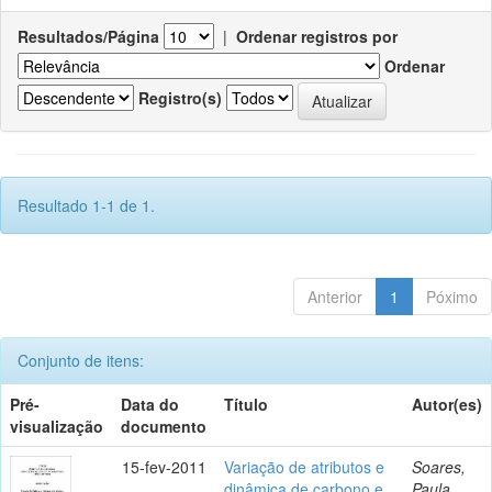
Resultados/Página
|
Ordenar registros por
Ordenar
Registro(s)
Resultado 1-1 de 1.
Anterior
1
Póximo
Conjunto de itens:
Pré-
Data do
Título
Autor(es)
visualização
documento
15-fev-2011
Variação de atributos e
Soares,
dinâmica de carbono e
Paula