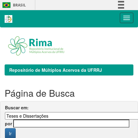
Skip
BRASIL
navigation
Simplifique!
Comunica BR
Participe
Acesso à informação
Legislação
Canais
Repositório de Múltiplos Acervos da UFRRJ
Página de Busca
Buscar em:
por