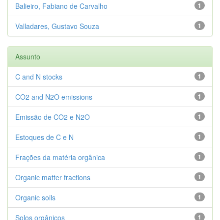
Balieiro, Fabiano de Carvalho
1
Valladares, Gustavo Souza
1
Assunto
C and N stocks
1
CO2 and N2O emissions
1
Emissão de CO2 e N2O
1
Estoques de C e N
1
Frações da matéria orgânica
1
Organic matter fractions
1
Organic soils
1
Solos orgânicos
1