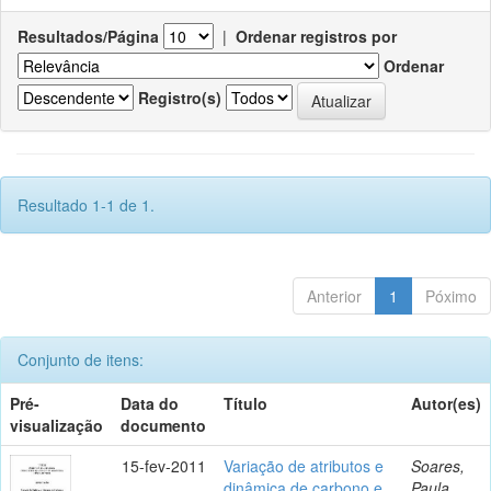
Resultados/Página
|
Ordenar registros por
Ordenar
Registro(s)
Resultado 1-1 de 1.
Anterior
1
Póximo
Conjunto de itens:
Pré-
Data do
Título
Autor(es)
visualização
documento
15-fev-2011
Variação de atributos e
Soares,
dinâmica de carbono e
Paula