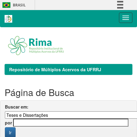
Skip
BRASIL
navigation
Simplifique!
Comunica BR
Participe
Acesso à informação
Legislação
Canais
Repositório de Múltiplos Acervos da UFRRJ
Página de Busca
Buscar em:
por