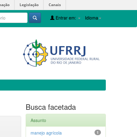
mação
Legislação
Canais
Entrar em:
Idioma
Busca facetada
Assunto
manejo agrícola
1