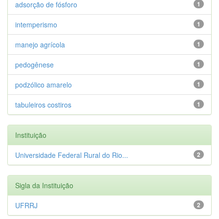
adsorção de fósforo
1
intemperismo
1
manejo agrícola
1
pedogênese
1
podzólico amarelo
1
tabuleiros costiros
1
Instituição
Universidade Federal Rural do Rio...
2
Sigla da Instituição
UFRRJ
2