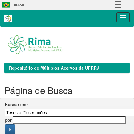
Skip
BRASIL
navigation
Simplifique!
Comunica BR
Participe
Acesso à informação
Legislação
Canais
Repositório de Múltiplos Acervos da UFRRJ
Página de Busca
Buscar em:
por