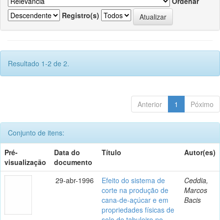
Ordenar
Registro(s)
Resultado 1-2 de 2.
Anterior
1
Póximo
Conjunto de itens:
Pré-
Data do
Título
Autor(es)
visualização
documento
29-abr-1996
Efeito do sistema de
Ceddia,
corte na produção de
Marcos
cana-de-açúcar e em
Bacis
propriedades físicas de
solo de tabuleiro no