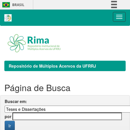
Skip
BRASIL
navigation
Simplifique!
Comunica BR
Participe
Acesso à informação
Legislação
Canais
Repositório de Múltiplos Acervos da UFRRJ
Página de Busca
Buscar em:
por