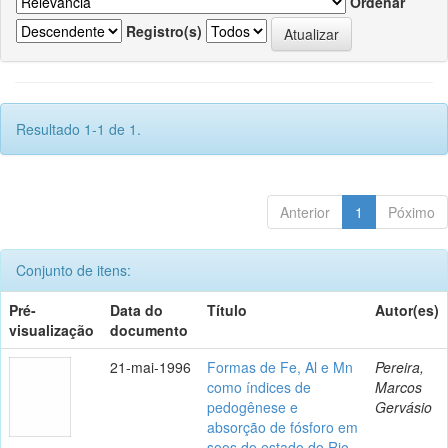
Ordenar
Registro(s)
Resultado 1-1 de 1.
Anterior
1
Póximo
Conjunto de itens:
Pré-
Data do
Título
Autor(es)
visualização
documento
21-mai-1996
Formas de Fe, Al e Mn
Pereira,
como índices de
Marcos
pedogênese e
Gervásio
absorção de fósforo em
soos do estado do Rio