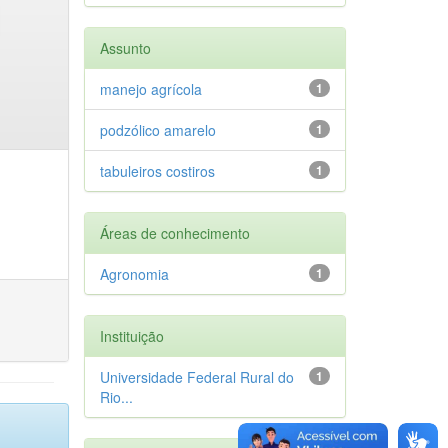
Assunto
manejo agrícola
1
podzólico amarelo
1
tabuleiros costiros
1
Áreas de conhecimento
Agronomia
1
Instituição
Universidade Federal Rural do
1
Rio...