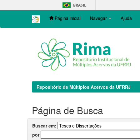
Skip
BRASIL
navigation
Página inicial
Navegar
Ajuda
Repositório de Múltiplos Acervos da UFRRJ
Página de Busca
Buscar em:
por