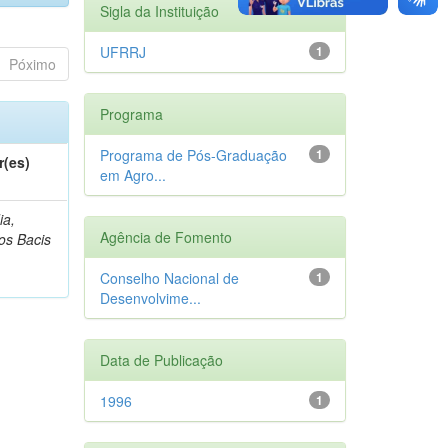
Sigla da Instituição
UFRRJ
1
Póximo
Programa
Programa de Pós-Graduação
1
r(es)
em Agro...
ia,
Agência de Fomento
os Bacis
Conselho Nacional de
1
Desenvolvime...
Data de Publicação
1996
1